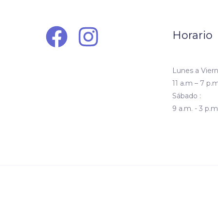
Horario
Lunes a Viern
11 a.m – 7 p.m
Sábado :
9 a.m. - 3 p.m