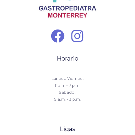
Horario
Lunes a Viernes :
11 a.m – 7 p.m.
Sábado :
9 a.m. - 3 p.m.
Ligas