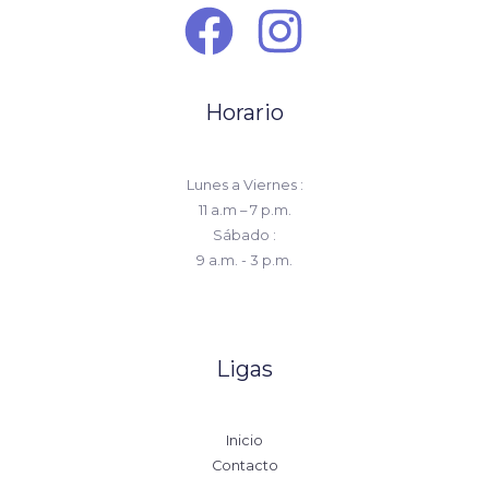
Horario
Lunes a Viernes :
11 a.m – 7 p.m.
Sábado :
9 a.m. - 3 p.m.
Ligas
Inicio
Contacto