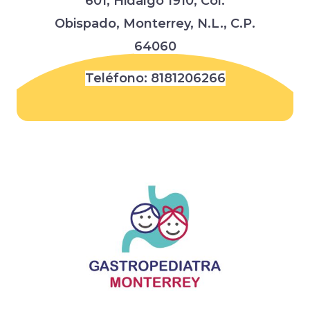
601,
Hidalgo 1910, Col.
Obispado,
Monterrey, N.L., C.P.
64060
Teléfono:
8181206266