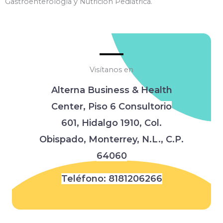
Gastroenterología y Nutrición Pediátrica.
Visítanos en
Alterna Business & Health
Center,
Piso 6 Consultorio
601,
Hidalgo 1910, Col.
Obispado,
Monterrey, N.L., C.P.
64060
Teléfono:
8181206266