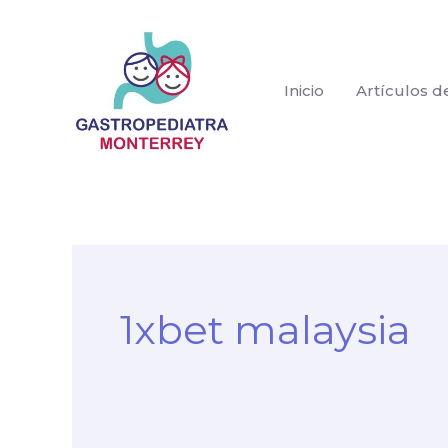
Ir
al
contenido
Inicio
Artículos d
Buscar:
1xbet malaysia