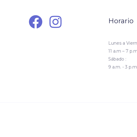
Horario
Lunes a Viern
11 a.m – 7 p.m
Sábado :
9 a.m. - 3 p.m