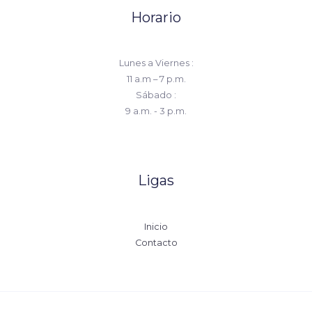
Horario
Lunes a Viernes :
11 a.m – 7 p.m.
Sábado :
9 a.m. - 3 p.m.
Ligas
Inicio
Contacto