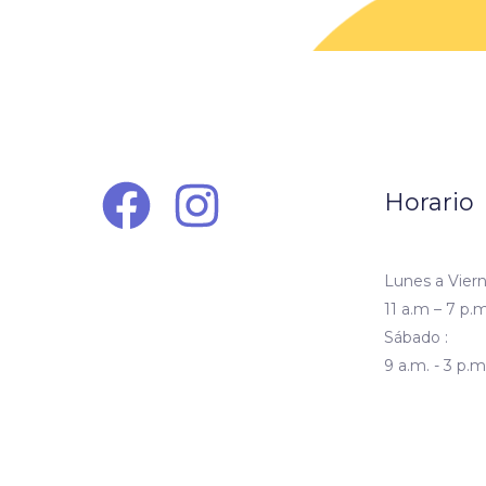
Horario
Lunes a Viern
11 a.m – 7 p.m
Sábado :
9 a.m. - 3 p.m